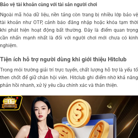
Bảo vệ tài khoản cùng với tài sản người chơi
Ngoài mã hóa dữ liệu, nền tảng còn trang bị nhiều lớp bảo vệ
tài khoản như OTP, cảnh báo đăng nhập hoặc khóa tạm thời
khi phát hiện hoạt động bất thường. Đây là điểm quan trọng
cần nhấn mạnh nhất là đối với người chơi mới chưa có kinh
nghiệm.
Tiện ích hỗ trợ người dùng khi giới thiệu Hitclub
Trong môi trường giải trí trực tuyến, chất lượng hỗ trợ là yếu tố
then chốt để giữ chân hội viên. Hitclub ghi điểm nhờ khả năng
phản hồi nhanh, xử lý yêu cầu chính xác và thân thiện.