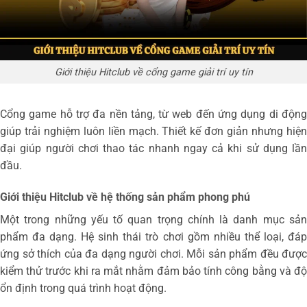
Giới thiệu Hitclub về cổng game giải trí uy tín
Cổng game hỗ trợ đa nền tảng, từ web đến ứng dụng di động
giúp trải nghiệm luôn liền mạch. Thiết kế đơn giản nhưng hiện
đại giúp người chơi thao tác nhanh ngay cả khi sử dụng lần
đầu.
Giới thiệu Hitclub về hệ thống sản phẩm phong phú
Một trong những yếu tố quan trọng chính là danh mục sản
phẩm đa dạng. Hệ sinh thái trò chơi gồm nhiều thể loại, đáp
ứng sở thích của đa dạng người chơi. Mỗi sản phẩm đều được
kiểm thử trước khi ra mắt nhằm đảm bảo tính công bằng và độ
ổn định trong quá trình hoạt động.