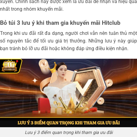
xuyên. Chính sách này được xem là ưu đãi dễ nhận và hiệu quả
nhất trong nhóm khuyến mãi.
Bỏ túi 3 lưu ý khi tham gia khuyến mãi Hitclub
Trong khi ưu đãi rất đa dạng, người chơi vẫn nên tuân thủ một
số nguyên tắc để tối ưu giá trị thưởng. Những lưu ý này giúp
bạn tránh bỏ lỡ ưu đãi hoặc không đáp ứng điều kiện nhận.
Lưu ý 3 điểm quan trọng khi tham gia ưu đãi