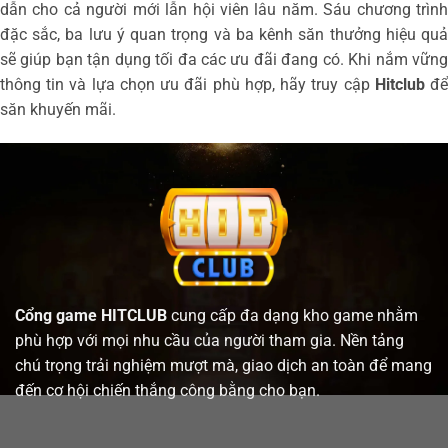
dẫn cho cả người mới lẫn hội viên lâu năm. Sáu chương trình
đặc sắc, ba lưu ý quan trọng và ba kênh săn thưởng hiệu quả
sẽ giúp bạn tận dụng tối đa các ưu đãi đang có. Khi nắm vững
thông tin và lựa chọn ưu đãi phù hợp, hãy truy cập
Hitclub
đ
săn khuyến mãi.
Cổng game HITCLUB
cung cấp đa dạng kho game nhằm
phù hợp với mọi nhu cầu của người tham gia. Nền tảng
chú trọng trải nghiệm mượt mà, giao dịch an toàn để mang
đến cơ hội chiến thắng công bằng cho bạn.