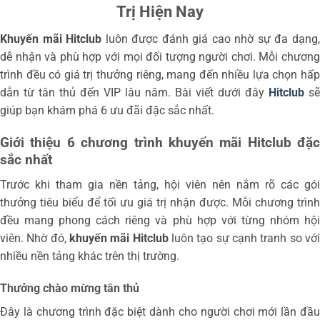
Trị Hiện Nay
Khuyến mãi Hitclub
luôn được đánh giá cao nhờ sự đa dạng
dễ nhận và phù hợp với mọi đối tượng người chơi. Mỗi chương
trình đều có giá trị thưởng riêng, mang đến nhiều lựa chọn hấp
dẫn từ tân thủ đến VIP lâu năm. Bài viết dưới đây
Hitclub
sẽ
giúp bạn khám phá 6 ưu đãi đặc sắc nhất.
Giới thiệu 6 chương trình khuyến mãi Hitclub đặc
sắc nhất
Trước khi tham gia nền tảng, hội viên nên nắm rõ các gói
thưởng tiêu biểu để tối ưu giá trị nhận được. Mỗi chương trình
đều mang phong cách riêng và phù hợp với từng nhóm hội
viên. Nhờ đó,
khuyến mãi Hitclub
luôn tạo sự cạnh tranh so vớ
nhiều nền tảng khác trên thị trường.
Thưởng chào mừng tân thủ
Đây là chương trình đặc biệt dành cho người chơi mới lần đầu