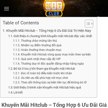
Bỏ
qua
nội
dung
Table of Contents
Khuyến Mãi Hitclub – Tổng Hợp 6 Ưu Đãi Giá Trị Hiện Nay
Giới thiệu 6 chương trình khuyến mãi Hitclub đặc sắc nhất
Thưởng chào mừng tân thủ
Nhiệm vụ điểm thưởng đổi quà
Hoàn thưởng theo chuyên mục
Khuyến mãi Hitclub vòng quay may mắn theo sự kiện
Quà sinh nhật theo cấp độ VIP
Thưởng duy trì độc quyền đăng nhập hằng ngày
Bỏ túi 3 lưu ý khi tham gia khuyến mãi Hitclub
Đọc rõ toàn bộ điều kiện trước khi nhận
Ưu tiên ưu đãi phù hợp với mục chơi
Theo dõi thông báo sự kiện liên tục để không bỏ lỡ
Giới thiệu 3 kênh săn khuyến mãi Hitclub hiệu quả
Lời kết
Khuyến Mãi Hitclub – Tổng Hợp 6 Ưu Đãi Giá