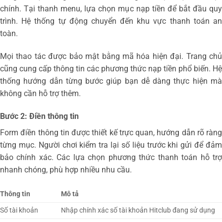
chính. Tại thanh menu, lựa chọn mục nạp tiền để bắt đầu quy
trình. Hệ thống tự động chuyển đến khu vực thanh toán an
toàn.
Mọi thao tác được bảo mật bằng mã hóa hiện đại. Trang chủ
cũng cung cấp thông tin các phương thức nạp tiền phổ biến. Hệ
thống hướng dẫn từng bước giúp bạn dễ dàng thực hiện mà
không cần hỗ trợ thêm.
Bước 2: Điền thông tin
Form điền thông tin được thiết kế trực quan, hướng dẫn rõ ràng
từng mục. Người chơi kiểm tra lại số liệu trước khi gửi để đảm
bảo chính xác. Các lựa chọn phương thức thanh toán hỗ trợ
nhanh chóng, phù hợp nhiều nhu cầu.
Thông tin
Mô tả
Số tài khoản
Nhập chính xác số tài khoản Hitclub đang sử dụng