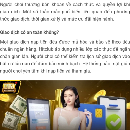
Người chơi thường băn khoăn về cách thức và quyền lợi khi
giao dịch. Một số thắc mắc phổ biến liên quan đến phương
thức giao dịch, thời gian xử lý và mức ưu đãi hiện hành.
Giao dịch có an toàn không?
Mọi giao dịch nạp tiền đều được mã hóa và bảo vệ theo tiêu
chuẩn ngân hàng. Hitclub áp dụng nhiều lớp xác thực để ngăn
chặn gian lận. Người chơi có thể kiểm tra lịch sử giao dịch vào
bất cứ lúc nào để đảm bảo minh bạch. Hệ thống bảo mật giúp
người chơi yên tâm khi nạp tiền và tham gia.