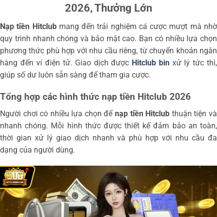
2026, Thưởng Lớn
Nạp tiền Hitclub
mang đến trải nghiệm cá cược mượt mà nh
quy trình nhanh chóng và bảo mật cao. Bạn có nhiều lựa chọn
phương thức phù hợp với nhu cầu riêng, từ chuyển khoản ngân
hàng đến ví điện tử. Giao dịch được
Hitclub bin
xử lý tức thì
giúp số dư luôn sẵn sàng để tham gia cược.
Tổng hợp các hình thức nạp tiền Hitclub 2026
Người chơi có nhiều lựa chọn để
nạp tiền Hitclub
thuận tiện và
nhanh chóng. Mỗi hình thức được thiết kế đảm bảo an toàn,
thời gian xử lý giao dịch nhanh và phù hợp với nhu cầu đa
dạng của người dùng.