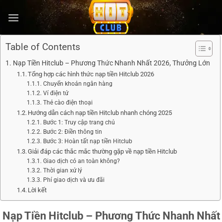
Bỏ
qua
nội
dung
Table of Contents
Nạp Tiền Hitclub – Phương Thức Nhanh Nhất 2026, Thưởng Lớn
Tổng hợp các hình thức nạp tiền Hitclub 2026
Chuyển khoản ngân hàng
Ví điện tử
Thẻ cào điện thoại
Hướng dẫn cách nạp tiền Hitclub nhanh chóng 2025
Bước 1: Truy cập trang chủ
Bước 2: Điền thông tin
Bước 3: Hoàn tất nạp tiền Hitclub
Giải đáp các thắc mắc thường gặp về nạp tiền Hitclub
Giao dịch có an toàn không?
Thời gian xử lý
Phí giao dịch và ưu đãi
Lời kết
Nạp Tiền Hitclub – Phương Thức Nhanh Nhất