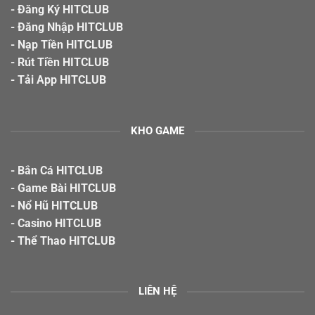
- Đăng Ký HITCLUB
- Đăng Nhập HITCLUB
- Nạp Tiền HITCLUB
- Rút Tiền HITCLUB
- Tải App HITCLUB
KHO GAME
- Bắn Cá HITCLUB
- Game Bài HITCLUB
- Nổ Hũ HITCLUB
- Casino HITCLUB
- Thể Thao HITCLUB
LIÊN HỆ