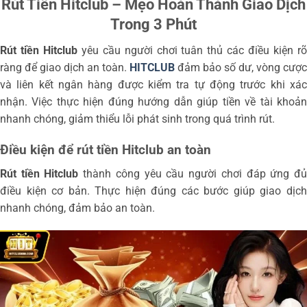
Rút Tiền Hitclub – Mẹo Hoàn Thành Giao Dịch
Trong 3 Phút
Rút tiền Hitclub
yêu cầu người chơi tuân thủ các điều kiện r
ràng để giao dịch an toàn.
HITCLUB
đảm bảo số dư, vòng cược
và liên kết ngân hàng được kiểm tra tự động trước khi xác
nhận. Việc thực hiện đúng hướng dẫn giúp tiền về tài khoản
nhanh chóng, giảm thiểu lỗi phát sinh trong quá trình rút.
Điều kiện để rút tiền Hitclub an toàn
Rút tiền Hitclub
thành công yêu cầu người chơi đáp ứng đ
điều kiện cơ bản. Thực hiện đúng các bước giúp giao dịch
nhanh chóng, đảm bảo an toàn.