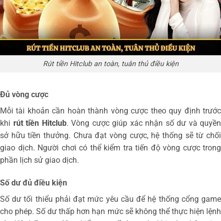
Rút tiền Hitclub an toàn, tuân thủ điều kiện
Đủ vòng cược
Mỗi tài khoản cần hoàn thành vòng cược theo quy định trước
khi
rút tiền Hitclub
. Vòng cược giúp xác nhận số dư và quyền
sở hữu tiền thưởng. Chưa đạt vòng cược, hệ thống sẽ từ chối
giao dịch. Người chơi có thể kiểm tra tiến độ vòng cược trong
phần lịch sử giao dịch.
Số dư đủ điều kiện
Số dư tối thiểu phải đạt mức yêu cầu để hệ thống cổng game
cho phép. Số dư thấp hơn hạn mức sẽ không thể thực hiện lệnh