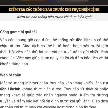
Kiểm tra các thông báo trước khi thực hiện lệnh
Cổng game bị quá tải
Vào các khung giờ cao điểm, hệ thống
rút tiền Hitclub
có th
chịu tải lớn. Giao dịch có thể bị trì hoãn hoặc xảy ra lỗi tạm
thời. Hội viên nên thử lại sau vài phút và tránh gửi nhiều lệnh
cùng lúc. Việc này giúp giảm nguy cơ lỗi và đảm bảo tiền về tài
khoản đúng hạn.
Web bị chặn
Một số mạng internet chặn truy cập vào trang khiến lệnh
rú
tiền Hitclub
không thực hiện được. Truy cập từ thiết bị hoặ
mạng khác sẽ giúp xác nhận nguyên nhân. Kiểm tra đường
truyền và đảm bảo kết nối ổn định trước khi gửi lệnh. Giao dịch
an toàn chỉ thực hiện khi website hoạt động bình thường.