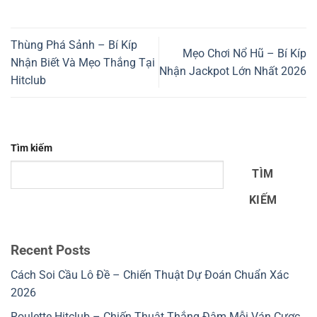
Thùng Phá Sảnh – Bí Kíp
Mẹo Chơi Nổ Hũ – Bí Kíp
Nhận Biết Và Mẹo Thắng Tại
Nhận Jackpot Lớn Nhất 2026
Hitclub
Tìm kiếm
TÌM
KIẾM
Recent Posts
Cách Soi Cầu Lô Đề – Chiến Thuật Dự Đoán Chuẩn Xác
2026
Roulette Hitclub – Chiến Thuật Thắng Đậm Mỗi Ván Cược