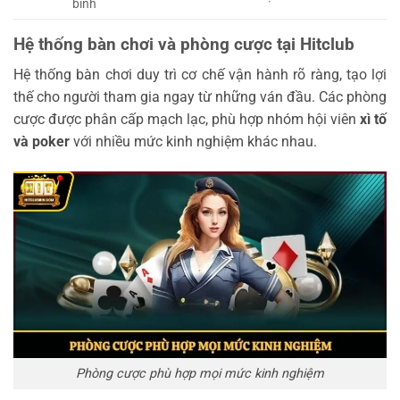
bình
Hệ thống bàn chơi và phòng cược tại Hitclub
Hệ thống bàn chơi duy trì cơ chế vận hành rõ ràng, tạo lợi
thế cho người tham gia ngay từ những ván đầu. Các phòng
cược được phân cấp mạch lạc, phù hợp nhóm hội viên
xì tố
và poker
với nhiều mức kinh nghiệm khác nhau.
Phòng cược phù hợp mọi mức kinh nghiệm