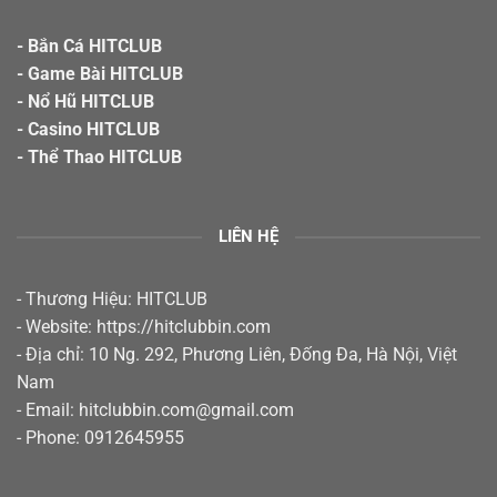
- Bắn Cá HITCLUB
- Game Bài HITCLUB
- Nổ Hũ HITCLUB
- Casino HITCLUB
- Thể Thao HITCLUB
LIÊN HỆ
- Thương Hiệu: HITCLUB
- Website:
https://hitclubbin.com
- Địa chỉ: 10 Ng. 292, Phương Liên, Đống Đa, Hà Nội, Việt
Nam
- Email:
hitclubbin.com@gmail.com
- Phone: 0912645955