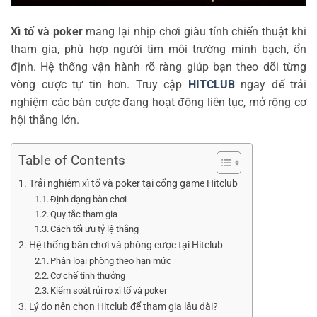
Xì tố và poker
mang lại nhịp chơi giàu tính chiến thuật khi
tham gia, phù hợp người tìm môi trường minh bạch, ổn
định. Hệ thống vận hành rõ ràng giúp bạn theo dõi từng
vòng cược tự tin hơn. Truy cập
HITCLUB
ngay để trải
nghiệm các bàn cược đang hoạt động liên tục, mở rộng cơ
hội thắng lớn.
Table of Contents
Trải nghiệm xì tố và poker tại cổng game Hitclub
Định dạng bàn chơi
Quy tắc tham gia
Cách tối ưu tỷ lệ thắng
Hệ thống bàn chơi và phòng cược tại Hitclub
Phân loại phòng theo hạn mức
Cơ chế tính thưởng
Kiểm soát rủi ro xì tố và poker
Lý do nên chọn Hitclub để tham gia lâu dài?