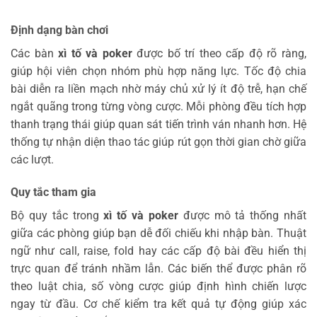
Định dạng bàn chơi
Các bàn
xì tố và poker
được bố trí theo cấp độ rõ ràng,
giúp hội viên chọn nhóm phù hợp năng lực. Tốc độ chia
bài diễn ra liền mạch nhờ máy chủ xử lý ít độ trễ, hạn chế
ngắt quãng trong từng vòng cược. Mỗi phòng đều tích hợp
thanh trạng thái giúp quan sát tiến trình ván nhanh hơn. Hệ
thống tự nhận diện thao tác giúp rút gọn thời gian chờ giữa
các lượt.
Quy tắc tham gia
Bộ quy tắc trong
xì tố và poker
được mô tả thống nhất
giữa các phòng giúp bạn dễ đối chiếu khi nhập bàn. Thuật
ngữ như call, raise, fold hay các cấp độ bài đều hiển thị
trực quan để tránh nhầm lẫn. Các biến thể được phân rõ
theo luật chia, số vòng cược giúp định hình chiến lược
ngay từ đầu. Cơ chế kiểm tra kết quả tự động giúp xác