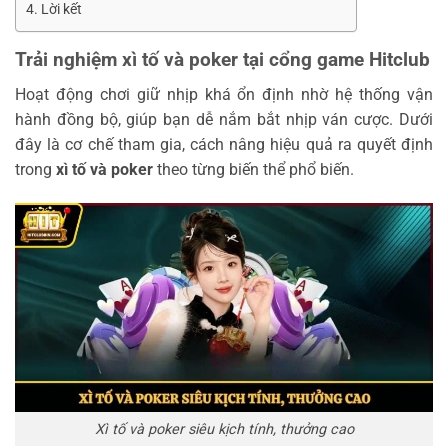
Lời kết
Trải nghiệm xì tố và poker tại cổng game Hitclub
Hoạt động chơi giữ nhịp khá ổn định nhờ hệ thống vận
hành đồng bộ, giúp bạn dễ nắm bắt nhịp ván cược. Dưới
đây là cơ chế tham gia, cách nâng hiệu quả ra quyết định
trong
xì tố và poker
theo từng biến thể phổ biến.
Xì tố và poker siêu kịch tính, thưởng cao