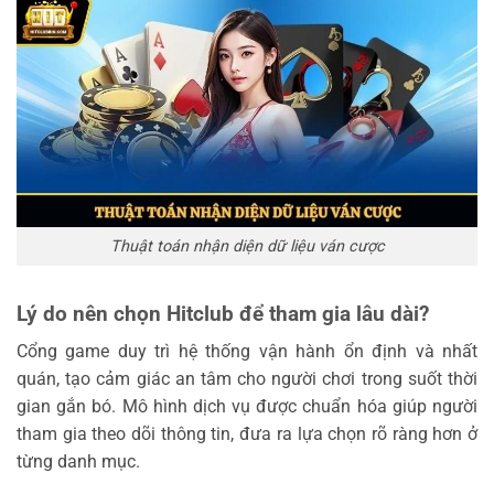
Thuật toán nhận diện dữ liệu ván cược
Lý do nên chọn Hitclub để tham gia lâu dài?
Cổng game duy trì hệ thống vận hành ổn định và nhất
quán, tạo cảm giác an tâm cho người chơi trong suốt thời
gian gắn bó. Mô hình dịch vụ được chuẩn hóa giúp người
tham gia theo dõi thông tin, đưa ra lựa chọn rõ ràng hơn ở
từng danh mục.