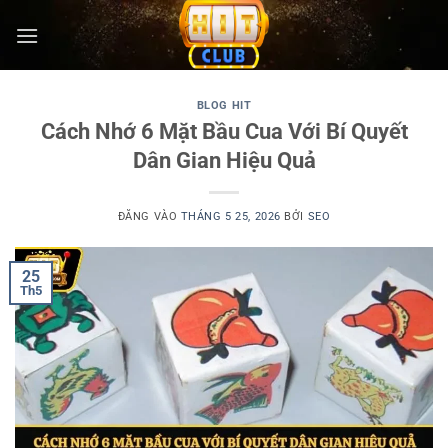
Bỏ
qua
nội
dung
BLOG HIT
Cách Nhớ 6 Mặt Bầu Cua Với Bí Quyết
Dân Gian Hiệu Quả
ĐĂNG VÀO
THÁNG 5 25, 2026
BỞI
SEO
25
Th5