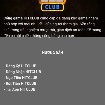
Cổng game HITCLUB
cung cấp đa dạng kho game nhằm
phù hợp với mọi nhu cầu của người tham gia. Nền tảng
chú trọng trải nghiệm mượt mà, giao dịch an toàn để mang
đến cơ hội chiến thắng công bằng cho bạn.
HƯỚNG DẪN
- Đăng Ký HITCLUB
- Đăng Nhập HITCLUB
- Nạp Tiền HITCLUB
- Rút Tiền HITCLUB
- Tải App HITCLUB