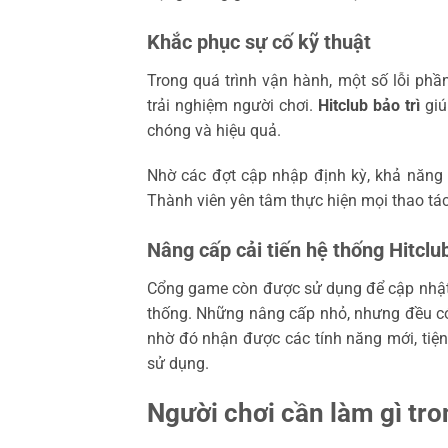
Khắc phục sự cố kỹ thuật
Trong quá trình vận hành, một số lỗi phầ
trải nghiệm người chơi.
Hitclub bảo trì
giú
chóng và hiệu quả.
Nhờ các đợt cập nhập định kỳ, khả năng g
Thành viên yên tâm thực hiện mọi thao tác
Nâng cấp cải tiến hệ thống Hitclub
Cổng game còn được sử dụng để cập nhật c
thống. Những nâng cấp nhỏ, nhưng đều có
nhờ đó nhận được các tính năng mới, tiện
sử dụng.
Người chơi cần làm gì tron