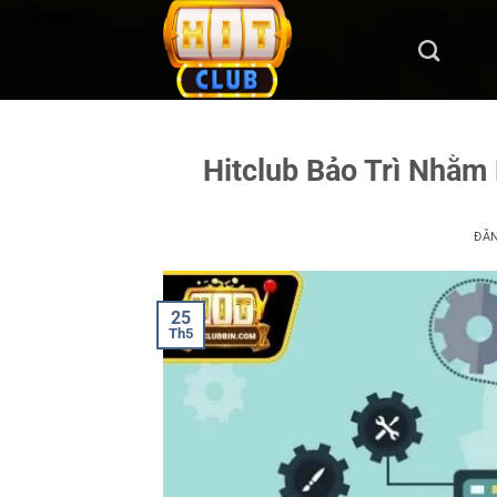
Bỏ
qua
nội
dung
Hitclub Bảo Trì Nhằm
ĐĂ
25
Th5