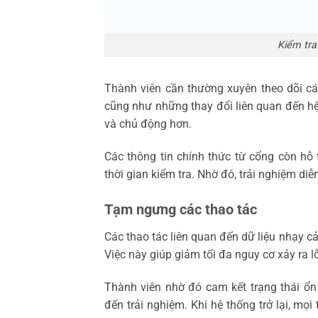
Kiểm tra
Thành viên cần thường xuyên theo dõi c
cũng như những thay đổi liên quan đến hệ
và chủ động hơn.
Các thông tin chính thức từ cổng còn hỗ 
thời gian kiểm tra. Nhờ đó, trải nghiệm di
Tạm ngưng các thao tác
Các thao tác liên quan đến dữ liệu nhạy c
Việc này giúp giảm tối đa nguy cơ xảy ra l
Thành viên nhờ đó cam kết trạng thái ổ
đến trải nghiệm. Khi hệ thống trở lại, mọ