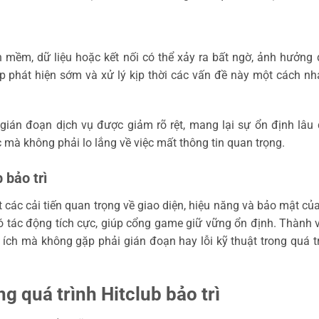
n mềm, dữ liệu hoặc kết nối có thể xảy ra bất ngờ, ảnh hưởng
p phát hiện sớm và xử lý kịp thời các vấn đề này một cách n
ián đoạn dịch vụ được giảm rõ rệt, mang lại sự ổn định lâu 
 mà không phải lo lắng về việc mất thông tin quan trọng.
 bảo trì
ác cải tiến quan trọng về giao diện, hiệu năng và bảo mật củ
 tác động tích cực, giúp cổng game giữ vững ổn định. Thành 
 ích mà không gặp phải gián đoạn hay lỗi kỹ thuật trong quá t
g quá trình Hitclub bảo trì