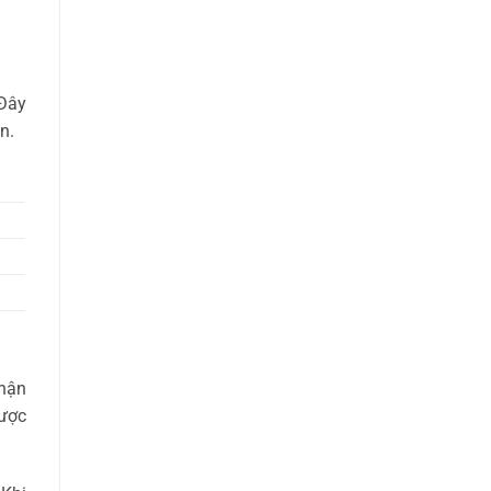
 Đây
àn.
nhận
được