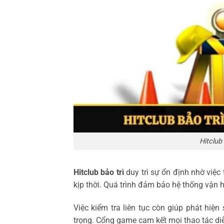
Hitclub
Hitclub bảo trì
duy trì sự ổn định nhờ việc 
kịp thời. Quá trình đảm bảo hệ thống vận 
Việc kiểm tra liên tục còn giúp phát hi
trọng. Cổng game cam kết mọi thao tác diễn