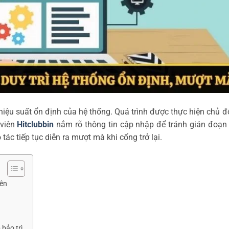
iệu suất ổn định của hệ thống. Quá trình được thực hiện chủ 
 viên
Hitclubbin
nắm rõ thông tin cập nhập để tránh gián đoạn 
tác tiếp tục diễn ra mượt mà khi cổng trở lại.
yên
 bảo trì